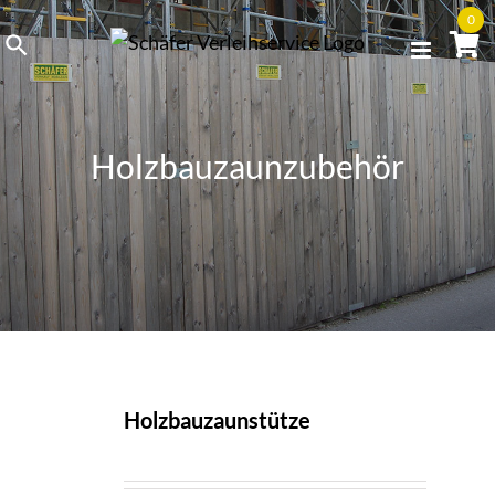
Skip
0
to
content
Holzbauzaunzubehör
Holzbauzaunstütze