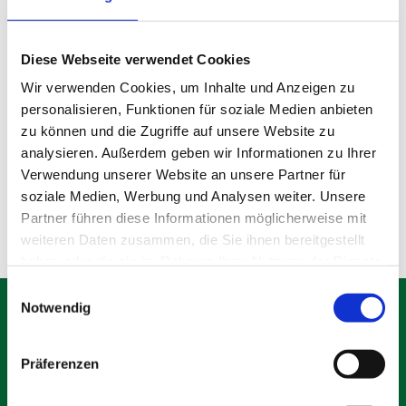
Fußgängertunnel
Diese Webseite verwendet Cookies
Wir verwenden Cookies, um Inhalte und Anzeigen zu
Holzbauzäune
personalisieren, Funktionen für soziale Medien anbieten
zu können und die Zugriffe auf unsere Website zu
analysieren. Außerdem geben wir Informationen zu Ihrer
Verwendung unserer Website an unsere Partner für
Sonstiges
soziale Medien, Werbung und Analysen weiter. Unsere
Partner führen diese Informationen möglicherweise mit
weiteren Daten zusammen, die Sie ihnen bereitgestellt
haben oder die sie im Rahmen Ihrer Nutzung der Dienste
gesammelt haben.
Einwilligungsauswahl
Notwendig
Präferenzen
Schäfer Verleihservice
Rudolf-Diesel-Ring 12