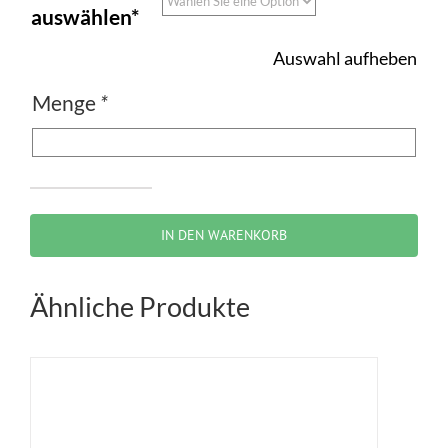
auswählen*
Auswahl aufheben
Menge
*
Zeichen
214-
IN DEN WARENKORB
10
–
Ähnliche Produkte
Vorgeschriebene
Fahrtrichtung
–
geradeaus
und
links