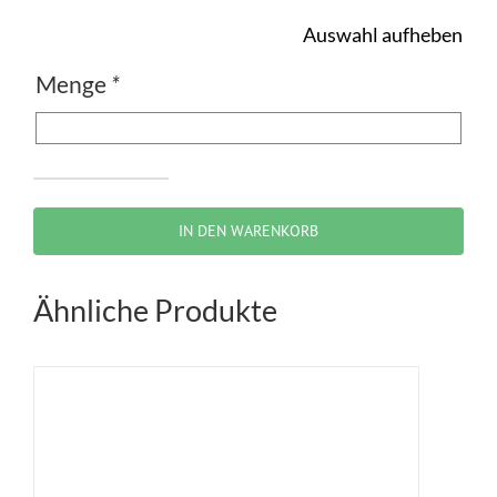
Auswahl aufheben
Menge
*
Zeichen
209-
IN DEN WARENKORB
30
–
Ähnliche Produkte
Vorgeschriebene
Fahrtrichtung
–
geradeaus
Menge