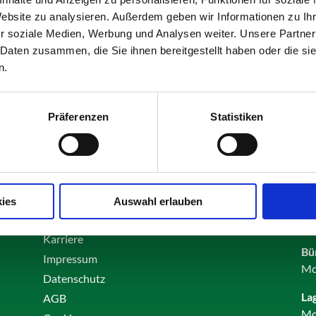
Website zu analysieren. Außerdem geben wir Informationen zu I
r soziale Medien, Werbung und Analysen weiter. Unsere Partner
 Daten zusammen, die Sie ihnen bereitgestellt haben oder die s
n.
e Ihrer Auswahl entsprechen.
Präferenzen
Statistiken
ies
Auswahl erlauben
Kontakt
Öf
Karriere
Bü
Impressum
Mo
Datenschutz
La
AGB
Mo