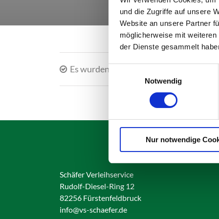
und die Zugriffe auf unsere 
Website an unsere Partner fü
möglicherweise mit weiteren
der Dienste gesammelt habe
Es wurden keine Produkte gefunden, di
Einwilligungsauswahl
Notwendig
Nur notwendige Cook
Schäfer Verleihservice
Rudolf-Diesel-Ring 12
82256 Fürstenfeldbruck
info@vs-schaefer.de