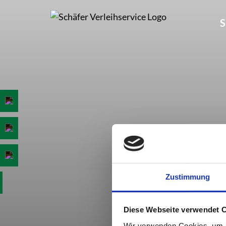
Skip
to
S
content
Zustimmung
Diese Webseite verwendet 
Wir verwenden Cookies, um I