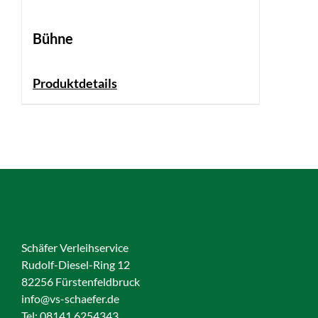
Bühne
Produktdetails
Schäfer Verleihservice
Rudolf-Diesel-Ring 12
82256 Fürstenfeldbruck
info@vs-schaefer.de
Tel: 08141 6254343