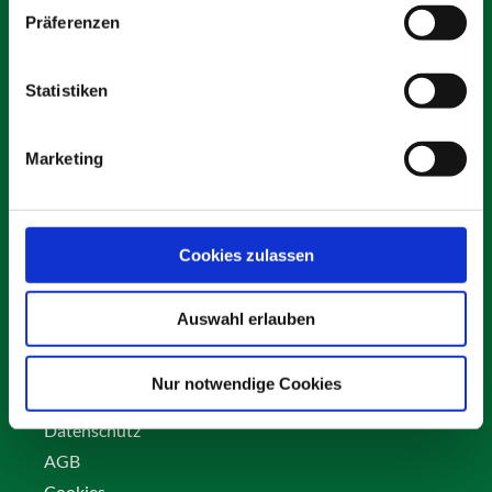
Präferenzen
Statistiken
Schäfer Verleihservice
Rudolf-Diesel-Ring 12
Marketing
82256 Fürstenfeldbruck
info@vs-schaefer.de
Tel: 08141 6254343
Fax:
08141 6254359
Cookies zulassen
Auswahl erlauben
Kontakt
Karriere
Nur notwendige Cookies
Impressum
Datenschutz
AGB
Cookies