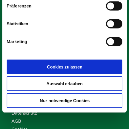
Präferenzen
Statistiken
Schäfer Verleihservice
Rudolf-Diesel-Ring 12
Marketing
82256 Fürstenfeldbruck
info@vs-schaefer.de
Tel: 08141 6254343
Fax:
08141 6254359
Cookies zulassen
Auswahl erlauben
Kontakt
Karriere
Nur notwendige Cookies
Impressum
Datenschutz
AGB
Cookies