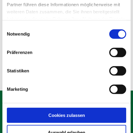
Partner führen diese Informationen möglicherweise mit
weiteren Daten zusammen, die Sie ihnen bereitgestellt
haben oder die sie im Rahmen Ihrer Nutzung der Dienste
gesammelt haben.
Einwilligungsauswahl
Notwendig
Holzbauzaun 2,5 m
Präferenzen
Produktdetails
Statistiken
Marketing
Cookies zulassen
Schäfer Verleihservice
Rudolf-Diesel-Ring 12
Auswahl erlauben