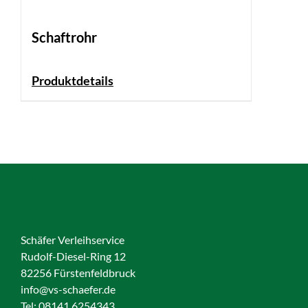
Schaftrohr
Produktdetails
Schäfer Verleihservice
Rudolf-Diesel-Ring 12
82256 Fürstenfeldbruck
info@vs-schaefer.de
Tel: 08141 6254343