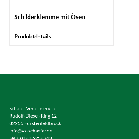
Schilderklemme mit Ösen
Produktdetails
Schäfer Verleihservice
Rudolf-Diesel-Ring 12
82256 Fürstenfeldbruck
info@vs-schaefer.de
Tel: 08141 6254343