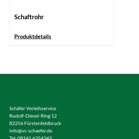
Schaftrohr
Produktdetails
Schäfer Verleihservice
Rudolf-Diesel-Ring 12
82256 Fürstenfeldbruck
info@vs-schaefer.de
Tel: 08141 6254343