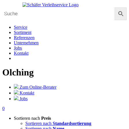
Skip
to
content
Service
Sortiment
Referenzen
Unternehmen
Jobs
Kontakt
Olching
Zum Online-Berater
Kontakt
Jobs
0
Sortieren nach
Preis
Sortieren nach
Standardsortierung
Sortieren nach
Name