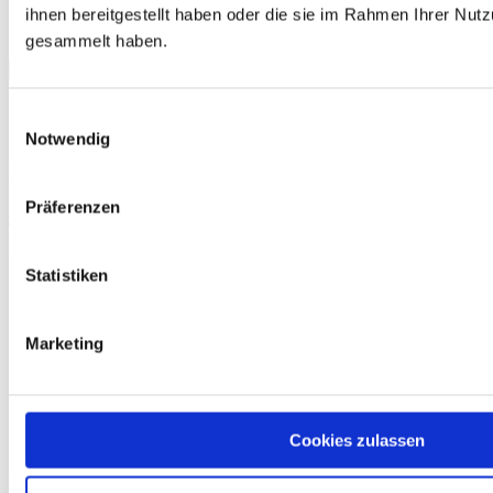
ihnen bereitgestellt haben oder die sie im Rahmen Ihrer Nut
Produktdetails
Details
gesammelt haben.
Close
×
product
quick
Einwilligungsauswahl
view
Notwendig
Schäfer Verleihservice
Rudolf-Diesel-Ring 12
82256 Fürstenfeldbruck
Präferenzen
info@vs-schaefer.de
Tel: 08141 6254343
Fax:
08141 6254359
Statistiken
Kontakt
Karriere
Marketing
Impressum
Datenschutz
AGB
Cookies
Cookies zulassen
Öffnungszeiten: