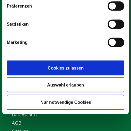
Präferenzen
Statistiken
Schäfer Verleihservice
Rudolf-Diesel-Ring 12
Marketing
82256 Fürstenfeldbruck
info@vs-schaefer.de
Tel: 08141 6254343
Fax:
08141 6254359
Cookies zulassen
Auswahl erlauben
Kontakt
Karriere
Nur notwendige Cookies
Impressum
Datenschutz
AGB
Cookies