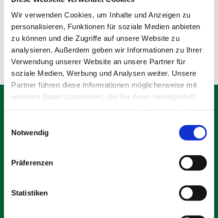
Wir verwenden Cookies, um Inhalte und Anzeigen zu
Produktdetails
Details
personalisieren, Funktionen für soziale Medien anbieten
zu können und die Zugriffe auf unsere Website zu
analysieren. Außerdem geben wir Informationen zu Ihrer
Verwendung unserer Website an unsere Partner für
soziale Medien, Werbung und Analysen weiter. Unsere
Partner führen diese Informationen möglicherweise mit
weiteren Daten zusammen, die Sie ihnen bereitgestellt
haben oder die sie im Rahmen Ihrer Nutzung der Dienste
gesammelt haben.
Einwilligungsauswahl
Notwendig
Schäfer Verleihservice
Rudolf-Diesel-Ring 12
82256 Fürstenfeldbruck
Präferenzen
info@vs-schaefer.de
Tel: 08141 6254343
Statistiken
Fax:
08141 6254359