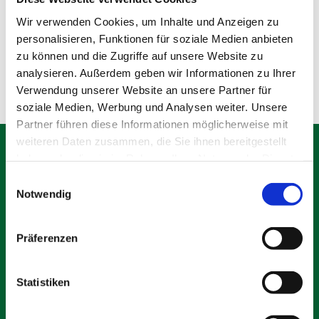
Wir verwenden Cookies, um Inhalte und Anzeigen zu
Produktdetails
Details
personalisieren, Funktionen für soziale Medien anbieten
zu können und die Zugriffe auf unsere Website zu
analysieren. Außerdem geben wir Informationen zu Ihrer
Verwendung unserer Website an unsere Partner für
soziale Medien, Werbung und Analysen weiter. Unsere
Partner führen diese Informationen möglicherweise mit
weiteren Daten zusammen, die Sie ihnen bereitgestellt
haben oder die sie im Rahmen Ihrer Nutzung der Dienste
gesammelt haben.
Einwilligungsauswahl
Notwendig
Schäfer Verleihservice
Rudolf-Diesel-Ring 12
82256 Fürstenfeldbruck
Präferenzen
info@vs-schaefer.de
Tel: 08141 6254343
Statistiken
Fax:
08141 6254359