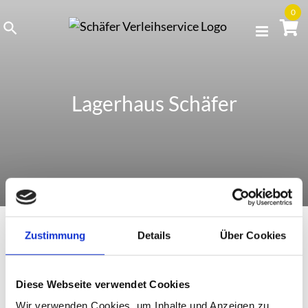
Skip
0
to
content
Lagerhaus Schäfer
Zustimmung
Details
Über Cookies
Gröbenzell
Diese Webseite verwendet Cookies
Wir verwenden Cookies, um Inhalte und Anzeigen zu