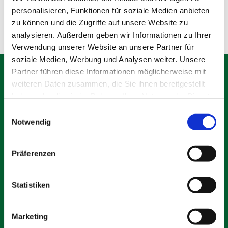
Olching
personalisieren, Funktionen für soziale Medien anbieten
zu können und die Zugriffe auf unsere Website zu
analysieren. Außerdem geben wir Informationen zu Ihrer
Verwendung unserer Website an unsere Partner für
soziale Medien, Werbung und Analysen weiter. Unsere
Partner führen diese Informationen möglicherweise mit
weiteren Daten zusammen, die Sie ihnen bereitgestellt
haben oder die sie im Rahmen Ihrer Nutzung der Dienste
gesammelt haben.
Schäfer Verleihservice
Einwilligungsauswahl
Notwendig
Rudolf-Diesel-Ring 12
82256 Fürstenfeldbruck
info@vs-schaefer.de
Präferenzen
Tel: 08141 6254343
Fax:
08141 6254359
Statistiken
Kontakt
Marketing