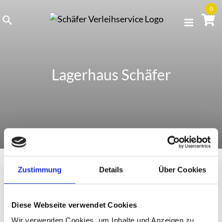
Skip
0
to
content
Lagerhaus Schäfer
Zustimmung
Details
Über Cookies
Gröbenzell
Diese Webseite verwendet Cookies
Wir verwenden Cookies, um Inhalte und Anzeigen zu