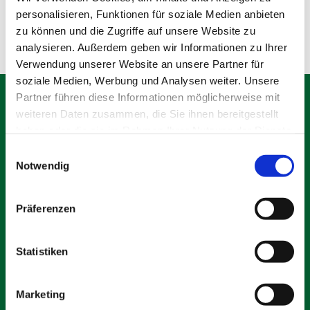
Olching
personalisieren, Funktionen für soziale Medien anbieten
zu können und die Zugriffe auf unsere Website zu
analysieren. Außerdem geben wir Informationen zu Ihrer
Verwendung unserer Website an unsere Partner für
soziale Medien, Werbung und Analysen weiter. Unsere
Partner führen diese Informationen möglicherweise mit
weiteren Daten zusammen, die Sie ihnen bereitgestellt
haben oder die sie im Rahmen Ihrer Nutzung der Dienste
gesammelt haben.
Schäfer Verleihservice
Einwilligungsauswahl
Notwendig
Rudolf-Diesel-Ring 12
82256 Fürstenfeldbruck
info@vs-schaefer.de
Präferenzen
Tel: 08141 6254343
Fax:
08141 6254359
Statistiken
Kontakt
Marketing