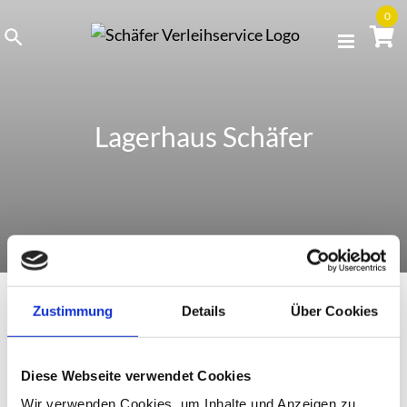
Skip
0
to
content
Lagerhaus Schäfer
Zustimmung
Details
Über Cookies
Gröbenzell
Diese Webseite verwendet Cookies
Wir verwenden Cookies, um Inhalte und Anzeigen zu