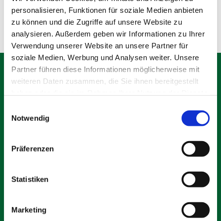
Olching
personalisieren, Funktionen für soziale Medien anbieten
zu können und die Zugriffe auf unsere Website zu
analysieren. Außerdem geben wir Informationen zu Ihrer
Verwendung unserer Website an unsere Partner für
soziale Medien, Werbung und Analysen weiter. Unsere
Partner führen diese Informationen möglicherweise mit
weiteren Daten zusammen, die Sie ihnen bereitgestellt
haben oder die sie im Rahmen Ihrer Nutzung der Dienste
gesammelt haben.
Schäfer Verleihservice
Einwilligungsauswahl
Notwendig
Rudolf-Diesel-Ring 12
82256 Fürstenfeldbruck
info@vs-schaefer.de
Präferenzen
Tel: 08141 6254343
Fax:
08141 6254359
Statistiken
Kontakt
Marketing