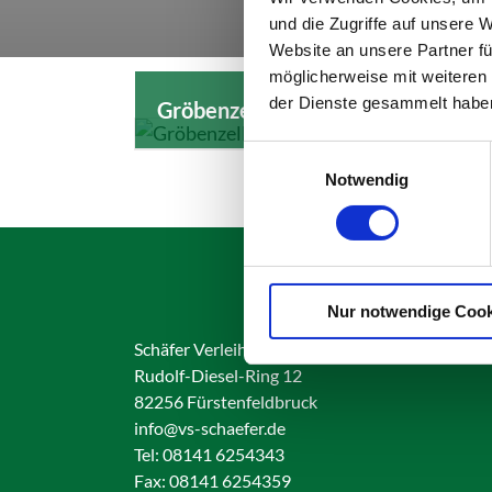
und die Zugriffe auf unsere 
Website an unsere Partner fü
möglicherweise mit weiteren
der Dienste gesammelt habe
Gröbenzell
Einwilligungsauswahl
Notwendig
Nur notwendige Cook
Schäfer Verleihservice
Rudolf-Diesel-Ring 12
82256 Fürstenfeldbruck
info@vs-schaefer.de
Tel: 08141 6254343
Fax:
08141 6254359