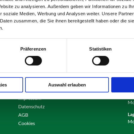
Website zu analysieren. Außerdem geben wir Informationen zu I
r soziale Medien, Werbung und Analysen weiter. Unsere Partner
 Daten zusammen, die Sie ihnen bereitgestellt haben oder die s
n.
Olching
Präferenzen
Statistiken
Kontakt
Öf
ies
Auswahl erlauben
Karriere
Bü
Impressum
Mo
Datenschutz
La
AGB
Mo
Cookies