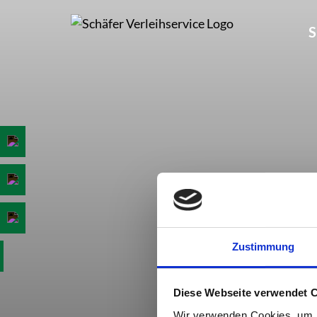
Skip
to
S
content
Zustimmung
Diese Webseite verwendet 
Wir verwenden Cookies, um I