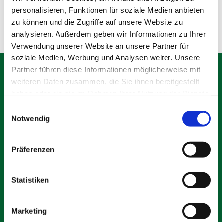
Olching
personalisieren, Funktionen für soziale Medien anbieten
zu können und die Zugriffe auf unsere Website zu
analysieren. Außerdem geben wir Informationen zu Ihrer
Verwendung unserer Website an unsere Partner für
soziale Medien, Werbung und Analysen weiter. Unsere
Partner führen diese Informationen möglicherweise mit
weiteren Daten zusammen, die Sie ihnen bereitgestellt
haben oder die sie im Rahmen Ihrer Nutzung der Dienste
gesammelt haben.
Schäfer Verleihservice
Einwilligungsauswahl
Notwendig
Rudolf-Diesel-Ring 12
82256 Fürstenfeldbruck
info@vs-schaefer.de
Präferenzen
Tel: 08141 6254343
Fax:
08141 6254359
Statistiken
Kontakt
Marketing