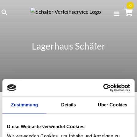
Skip
0
to
content
Lagerhaus Schäfer
Zustimmung
Details
Über Cookies
Gröbenzell
Diese Webseite verwendet Cookies
Wir verwenden Cookies, um Inhalte und Anzeigen zu