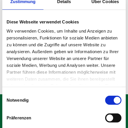
Zustimmung
Details
Über Cookies
Diese Webseite verwendet Cookies
Wir verwenden Cookies, um Inhalte und Anzeigen zu
personalisieren, Funktionen für soziale Medien anbieten
Gebrauchter Bauzaun
zu können und die Zugriffe auf unsere Website zu
analysieren. Außerdem geben wir Informationen zu Ihrer
Verwendung unserer Website an unsere Partner für
Produktdetails
soziale Medien, Werbung und Analysen weiter. Unsere
Partner führen diese Informationen möglicherweise mit
weiteren Daten zusammen, die Sie ihnen bereitgestellt
haben oder die sie im Rahmen Ihrer Nutzung der Dienste
gesammelt haben.
Einwilligungsauswahl
Notwendig
Präferenzen
Schäfer Verleihservice