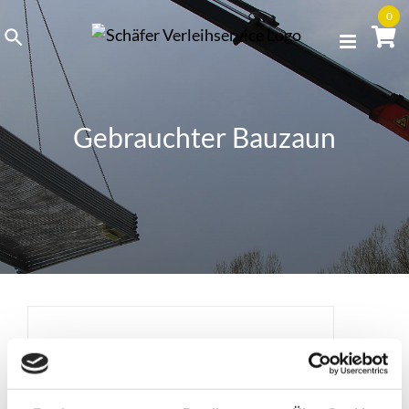
Skip
0
to
content
Gebrauchter Bauzaun