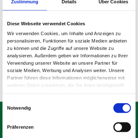
Zustimmung
Details
Über Cookies
Diese Webseite verwendet Cookies
Wir verwenden Cookies, um Inhalte und Anzeigen zu
personalisieren, Funktionen für soziale Medien anbieten
Gebrauchter Bauzaun
zu können und die Zugriffe auf unsere Website zu
analysieren. Außerdem geben wir Informationen zu Ihrer
Verwendung unserer Website an unsere Partner für
Produktdetails
soziale Medien, Werbung und Analysen weiter. Unsere
Partner führen diese Informationen möglicherweise mit
weiteren Daten zusammen, die Sie ihnen bereitgestellt
haben oder die sie im Rahmen Ihrer Nutzung der Dienste
gesammelt haben.
Einwilligungsauswahl
Notwendig
Präferenzen
Schäfer Verleihservice