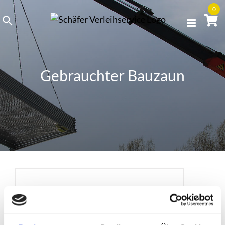
Skip
0
to
content
Gebrauchter Bauzaun