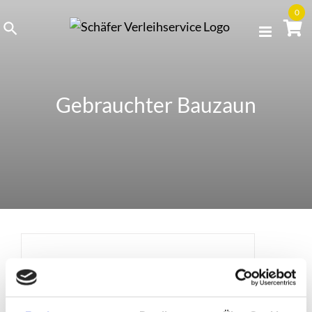
Skip
0
to
content
Gebrauchter Bauzaun