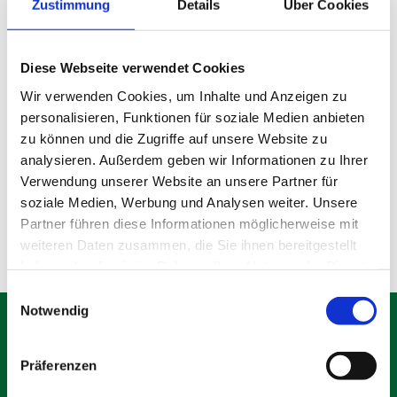
Zustimmung
Details
Über Cookies
Diese Webseite verwendet Cookies
Wir verwenden Cookies, um Inhalte und Anzeigen zu
personalisieren, Funktionen für soziale Medien anbieten
Gebrauchter Bauzaun
zu können und die Zugriffe auf unsere Website zu
analysieren. Außerdem geben wir Informationen zu Ihrer
Verwendung unserer Website an unsere Partner für
Produktdetails
soziale Medien, Werbung und Analysen weiter. Unsere
Partner führen diese Informationen möglicherweise mit
weiteren Daten zusammen, die Sie ihnen bereitgestellt
haben oder die sie im Rahmen Ihrer Nutzung der Dienste
gesammelt haben.
Einwilligungsauswahl
Notwendig
Präferenzen
Schäfer Verleihservice