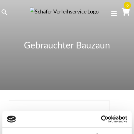
Skip
0
to
content
Gebrauchter Bauzaun