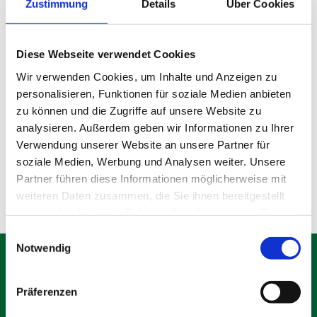
Zustimmung
Details
Über Cookies
Diese Webseite verwendet Cookies
Wir verwenden Cookies, um Inhalte und Anzeigen zu
personalisieren, Funktionen für soziale Medien anbieten
Gebrauchter Bauzaun
zu können und die Zugriffe auf unsere Website zu
analysieren. Außerdem geben wir Informationen zu Ihrer
Verwendung unserer Website an unsere Partner für
Produktdetails
soziale Medien, Werbung und Analysen weiter. Unsere
Partner führen diese Informationen möglicherweise mit
weiteren Daten zusammen, die Sie ihnen bereitgestellt
haben oder die sie im Rahmen Ihrer Nutzung der Dienste
gesammelt haben.
Einwilligungsauswahl
Notwendig
Präferenzen
Schäfer Verleihservice